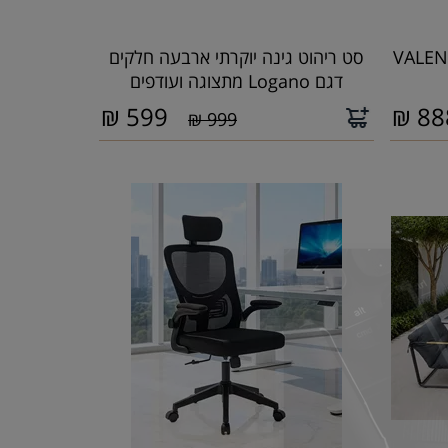
נה יוקרתי דגם VALENCIA
סט ריהוט גינה יוקרתי ארבעה חלקים
דגם Logano מתצוגה ועודפים
₪
599
₪
88
999 ₪