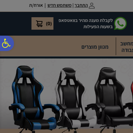
לתפריט
לתוכן
לתפריט
התחבר
|
משתמש חדש
| אורח/ת
אתר
המרכזי
נגישות
לקבלת מענה מהיר בוואטסאפ
)
0
(
בשעות הפעילות
פ
מחשב
מגוון מוצרים
בודה
סר
נג