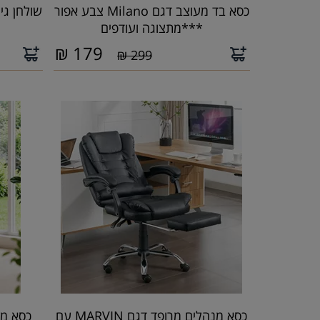
כסא בד מעוצב דגם Milano צבע אפור
***מתצוגה ועודפים
₪
179
299 ₪
כסא מנהלים מרופד דגם MARVIN עם