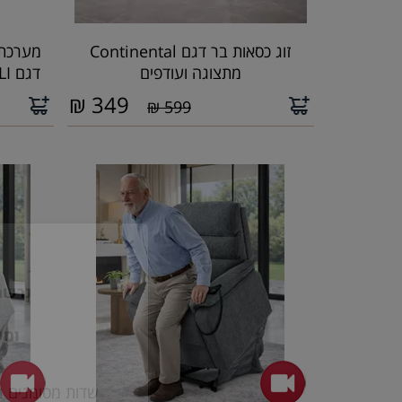
זוג כסאות בר דגם Continental
מערכת 
מתצוגה ועודפים
דגם NAPOLI ***מתצוגה ועודפים
₪
349
599 ₪
סגור
×