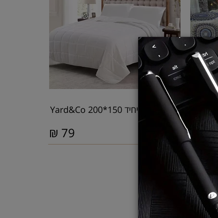
גי 160/200 מתצוגה
שמיכת מזגן יחיד 150*200 Yard&Co
₪
79
₪
49