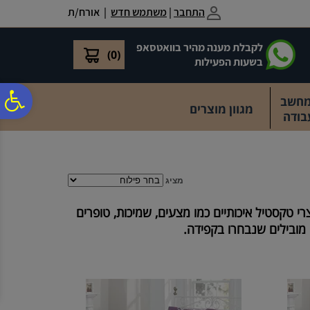
לתפריט
לתוכן
לתפריט
התחבר
|
משתמש חדש
| אורח/ת
אתר
המרכזי
נגישות
לקבלת מענה מהיר בוואטסאפ
)
0
(
בשעות הפעילות
פ
מחשב
מגוון מוצרים
בודה
סר
נג
מציג
י טקסטיל איכותיים כמו מצעים, שמיכות, טופרים
ובילים שנבחרו בקפידה.