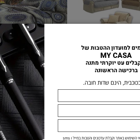
סט 3 כיסויי סלון דו צדדי אפור בז'
סט מצעים זו
פים ***ללא אריזה מק...
ועודפים
₪
79