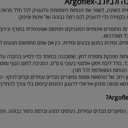
ה ולבית ב-
Argoflex
ית השינה, לשפר את הנוחות היומיומית ולהעניק לכל חלל מראה 
רו בקפידה כדי להעניק לכם רמה גבוהה של איכות ופינוק:
 מחומרים איכותיים המעניקים חמימות אופטימלית בחורף ונידוף זי
ל מאלרגיות.
ים, זמינים במגוון צבעים ומידות. בין אם אתם מחפשים מצעים למי
ות מפנקת ומפזרת לחץ, שתוכננה במיוחד כדי לסייע בהקלה על כ
מיידי. הטופרים מיוצרים מחומרים איכותיים בלבד, כולל ליבת 
 הנוחות המושלמת לכל מזרן.
ון רחב של כורסאות וספות ומיוצרים מבדים עמידים וקלים לניקוי. ה
ורסא מהווה פתרון אידיאלי לרענון רהיטים קיימים בלי צורך להחליף
?
Argofl
 המיוצרים מבדים עמידים, נעימים למגע וברמת גימור גבוהה. המ