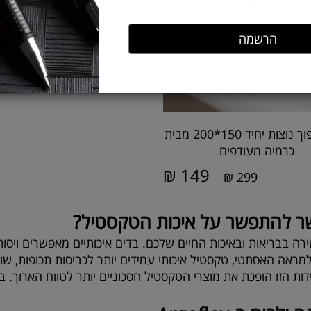
שמיכת פוך נוצות יחיד 150*200 מבית
כרמיה מעודפים
₪
149
299 ₪
ר להתפשר על איכות הטקסטיל?
ה בבריאות ובאיכות החיים שלכם. בדים איכותיים מאפשרים ויסות
מראה האסתטי, טקסטיל איכותי עמידים יותר לכביסות תכופות, שו
ות הזו הופכת את מוצרי הטקסטיל חסכוניים יותר לטווח הארוך. 