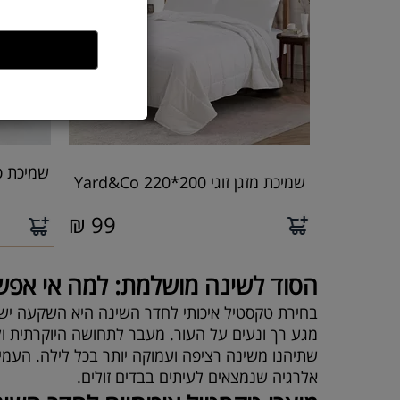
שמיכת מזגן זוגי 200*220 Yard&Co
₪
99
הסוד לשינה מושלמת: למה אי אפש
בחירת טקסטיל איכותי לחדר השינה היא השקעה ישיר
מגע רך ונעים על העור. מעבר לתחושה היוקרתית ול
שתיהנו משינה רציפה ועמוקה יותר בכל לילה. העמיד
אלרגיה שנמצאים לעיתים בבדים זולים.